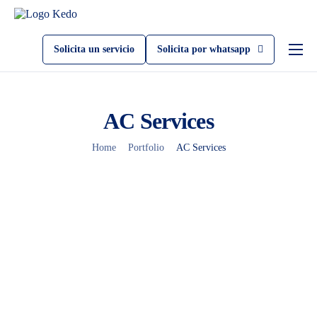
Solicita un servicio
Solicita por whatsapp
Servicios
Sobre Kedo
AC Services
Blog
Home
Portfolio
AC Services
Como usar kedo app
Sé un técnico