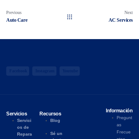
Previous
Next
Auto Care
AC Services
Facebook
Instagram
Youtube
Información
Servicios
Recursos
Pregunt
Servici
Blog
as
os de
Frecue
Sé un
Repara