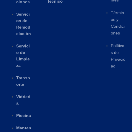
ntes
técnico
ciones
Términ
Servici
os y
os de
Condici
Remod
ones
elación
Política
Servici
o de
s de
Limpie
Privacid
za
ad
Transp
orte
Vidrierí
a
Piscina
Manten